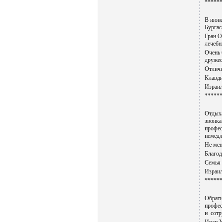
*****
В июне
Бургас
Гран О
лечебн
Очень 
дружес
Отличн
Клавди
Израил
*****
Отдыха
звонка
профес
немедл
Не мен
Благод
Семья
Израил
*****
Обрати
профес
и сотр