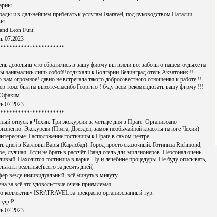
арны .
рады и в дальнейшем прибегать к услугам Istaravel, под руководством Наталии
вы
 and Leon Funt
ь 07.2023
***********************
нь довольны что обратились в вашу фирму!вы взяли все заботы о нашем отдыхе на
мы занимались лишь собой!!отдыхали в Болгарии Велинград отель Акватоник !!
о вам огромное! давно не встречала такого добросовестного отношения к работе !!
ер тоже был на высоте-спасибо Георгию ! буду всем рекомендовать вашу фирму !!!
 Офаким
ь 07.2023
***********************
ный отпуск в Чехии. Три экскурсии за четыре дня в Праге. Организоано
ризненно. Экскурсии (Прага, Дрезден, замок необычайной красоты на юге Чехии)
интересные. Расположение гостиницы в Праге в самом центре.
ть дней в Карловы Вары (Карлсбад). Город просто сказочный. Готиница Richmond,
ое, лучшая. Если не брать в рассчёт Гранд отель для миллионеров. Персонал очень
ливый. Находится гостиница в парке. Ну и лечебные процедуры. Не буду описывать,
ультаты реальные(всего за десять дней).
ер везде индивидуальный, всё минута в минуту.
ена за всё это удовольствие очень приемлемая.
о коллективу ISRATRAVEL за прекрасно организованный тур.
ндр Р.
ь 07.2023