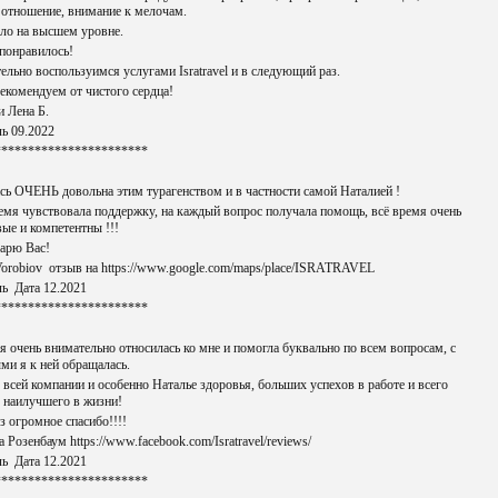
 отношение, внимание к мелочам.
ло на высшем уровне.
понравилось!
ельно воспользуимся услугами Isratravel и в следующий раз.
екомендуем от чистого сердца!
и Лена Б.
ь 09.2022
***********************
сь ОЧЕНЬ довольна этим турагенством и в частности самой Наталией !
емя чувствовала поддержку, на каждый вопрос получала помощь, всё время очень
ые и компетентны !!!
арю Вас!
Vorobiov отзыв на https://www.google.com/maps/place/ISRATRAVEL
ь Дата 12.2021
***********************
я очень внимательно относилась ко мне и помогла буквально по всем вопросам, с
ми я к ней обращалась.
всей компании и особенно Наталье здоровья, больших успехов в работе и всего
 наилучшего в жизни!
з огромное спасибо!!!!
 Розенбаум https://www.facebook.com/Isratravel/reviews/
ь Дата 12.2021
***********************