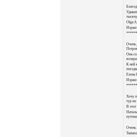
Благод
Удивит
тысячу
Olga A
Израил
*****
Очень 
Петров
Она со
возвра
К ней 
поездк
Елена 
Израил
*****
Хочу п
тур на
В этот
Наталь
путеше
Очень 
Tamara 