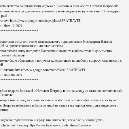
арю агенство за организация отдыха в Эмираты в лице агента Натальи Петровой!
ельная забота со дня заказа до момента возвращения из путешествия!! Благодарю
 раз!
ronova https://www.google.com/maps/place/ISRATRAVEL
ь Дата 12.2021
***********************
довольны услугами этого замечательного турагентства и благодарны Наталье
ой за профессиональные и личные качества.
провождала нашу поездку в Болгарию с момента выбора отеля и до момента
щения в Израиль.
можно было обратиться и получить консультацию по любому вопросу, связанному с
ой.
Шинкевич https://www.google.com/maps/place/ISRATRAVEL
ь Дата 06.2021
***********************
облагодарить Isratravel и Наталью Петрову и всю команду за отлично составленный
 Сейшелы.
 непростой период во время короны спасибо за помощь в оформлении всех бумаг.
я Петрова заботилась и была со мной на связи весь период моего двухнедельного
ствия.
надёжное турагентство и я рада что нашла его, всем очень рекомендую
Khalishvili 7 месяц https://www.facebook.com/Isratravel/reviews/