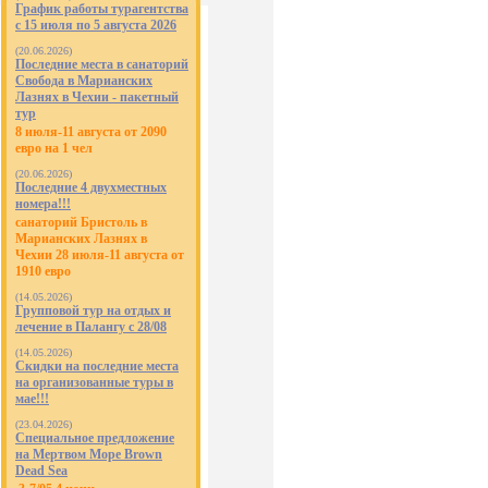
График работы турагентства
с 15 июля по 5 августа 2026
(20.06.2026)
Последние места в санаторий
Свобода в Марианских
Лазнях в Чехии - пакетный
тур
8 июля-11 августа от 2090
евро на 1 чел
(20.06.2026)
Последние 4 двухместных
номера!!!
санаторий Бристоль в
Марианских Лазнях в
Чехии 28 июля-11 августа от
1910 евро
(14.05.2026)
Групповой тур на отдых и
лечение в Палангу с 28/08
(14.05.2026)
Скидки на последние места
на организованные туры в
мае!!!
(23.04.2026)
Специальное предложение
на Мертвом Море Brown
Dead Sea