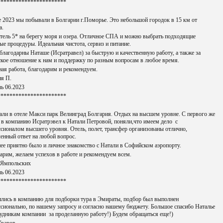
***********************
 2023 мы побывали в Болгарии г.Поморье. Это небольшой городок в 15 км от
а.
тель 5* на берегу моря и озера. Отличное СПА и можно выбрать подходящие
ые процедуры. Идеальная чистота, сервиз и питание.
благодарны Наташе (Исратравел) за быструю и качественную работу, а также за
кое отношение к нам и поддержку по разным вопросам в любое время.
ая работа, благодарим и рекомендуем.
я П.
ь 06.2023
***********************
ли в отеле Макси парк Велинград Болгария. Отдых на высшем уровне. С первого же
 в компанию Исратрэвел к Натали Петровой, поняли,что имеем дело с
сионалом высшего уровня. Отель, полет, трансфер организованы отлично,
енный ответ на любой вопрос.
ее приятно было и личное знакомство с Натали в Софийском аэропорту.
арим, желаем успехов в работе и рекомендуем всем.
 Ямпольских
ь 06.2023
***********************
лись в компанию для подборки тура в Эмираты, подбор был выполнен
сионально, по нашему запросу и согласно нашему бюджету. Большое спасибо Наталье
удникам компании за проделанную работу!) Будем обращаться еще!)