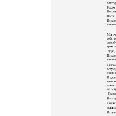
благод
Будем 
Петро
Rachel
Израил
*****
Мы оче
себя, 
спасиб
трансф
Дора,
Израил
*****
Сказоч
безуко
очень 
И деся
наверн
привет
но рез
Трансф
Ну и ц
Спасиб
Алекса
Израил