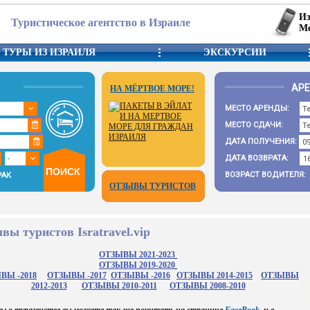
Из
Туристическое агентство в Израиле
Ме
ТУРЫ ИЗ ИЗРАИЛЯ
ЭКСКУРСИИ
АР
НА МЁРТВОЕ МОРЕ!
МЕСТО АРЕНДЫ:
МЕСТО СДАЧИ:
ДАТА ПОЛУЧЕНИЯ:
ДАТА ВОЗВРАТА:
ВОЗРАСТ ВОДИТЕЛЯ:
РАК
ОТЗЫВЫ ТУРИСТОВ
вы туристов Isratravel.vip
ОТЗЫВЫ 2021-2023
ОТЗЫВЫ 2019-2020
ВЫ -2018
ОТЗЫВЫ -2017
ОТЗЫВЫ -2016
ОТЗЫВЫ 2014-2015
ОТЗЫВЫ
2012-2013
ОТЗЫВЫ 2010-2011
ОТЗЫВЫ 2008-2010