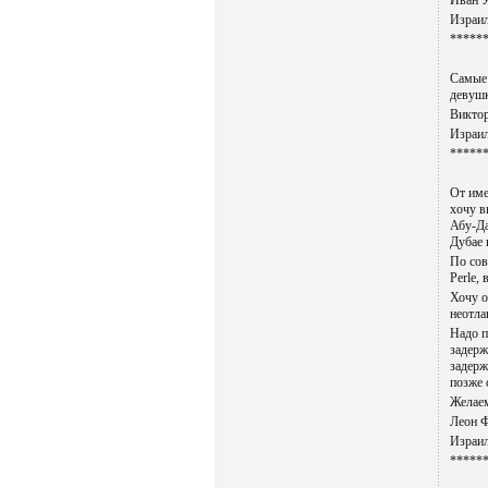
Иван 
Израил
*****
Самые 
девушк
Виктор
Израил
*****
От име
хочу в
Абу-Да
Дубае 
По сов
Perle,
Хочу о
неотла
Надо п
задерж
задерж
позже 
Желаем
Леон 
Израил
*****