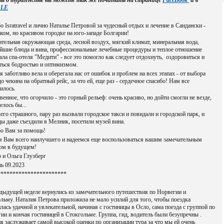
ы о турагенстве вы можете так же почитать на странице
FaceBook
и в
LE
о Isratravel и лично Наталье Петровой за чудесный отдых и лечение в Сандански -
ком, но красивом городке на юго-западе Болгарии!
тельная окружающая среда, лесной воздух, мягкий климат, минеральная вода,
йшие блюда и вина, профессиональные лечебные процедуры и теплое отношение
ала спа-отеля "Медити" - все это помогло как следует отдохнуть, оздоровиться и
ться бодростью и оптимизмом.
я заботливо вела и оберегала нас от ошибок и проблем на всех этапах - от выбора
до чекина на обратный рейс, за что ей, еще раз - сердечное спасибо! Нам все
илось.
венное, что огорчило - это горный рельеф: очень красиво, но дойти смогли не везде,
телось бы...
его страшного, пару раз вызвали городское такси и повидали и городской парк, и
ы даже съездили в Мелник, посетили музей вина.
бо Вам за помощь!
 Вам всего наилучшего и надеемся еще воспользоваться вашим замечательным
сом в будущем!
 и Ольга Глузберг
ь 09.2023
***********************
дыдущей неделе вернулись из замечательного путешествия по Норвегии и
льму. Наталия Петрова приложила не мало усилий для того, чтобы поездка
лась удачной и увлекательной, начиная с гостиницы в Осло, сама поезда с группой по
ии и кончая гостиницей в Стокгольме. Группа, гид, водитель были безупречны .
я заслуживает самой высокой оценки по организации тура за что мы ей очень