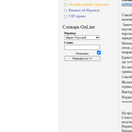
Отзыв
Отзывы наших туристов
GOOG
Важное об Израиле
Спасиб
VIP сервис
малень
Замеча
вкусне
персон
заряди
Наталь
отеля 
понрав
Единст
где хо
Но нич
однажд
Спаси
Желаем
серви
Виктор
Израил
*****
На пре
Стокго
получи
Норвег
Натали