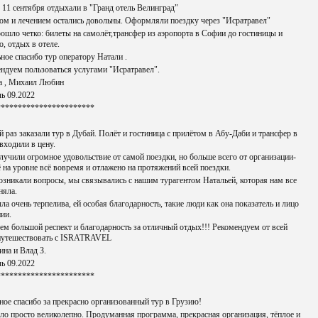
 11 сентября отдыхали в "Гранд отель Велинград"
м и лечением остались довольны. Оформляли поездку через "Исратравел"
ошло четко: билеты на самолёт,трансфер из аэропорта в Софии до гостиницы и
о, отдых в отеле.
ное спасибо тур оператору Натали .
ндуем пользоваться услугами "Исратравел".
а , Михаил Любин
ь 09.2022
***********************
 раз заказали тур в Дубай. Полёт и гостиница с прилётом в Абу-Даби и трансфер в
входили в цену.
учили огромное удовольствие от самой поездки, но больше всего от организации-
ё на уровне всё вовремя и отлажено на протяжений всей поездки.
озникали вопросы, мы связывались с нашим турагентом Натальей, которая нам все
няла.
ла очень терпелива, ей особая благодарность, такие люди как она показатель и лицо
нии.
м большой респект и благодарность за отличный отдых!!! Рекомендуем от всей
путешествовать с ISRATRAVEL
ина и Влад З.
ь 09.2022
***********************
ое спасибо за прекрасно организованный тур в Грузию!
ло просто великолепно. Продуманная программа, прекрасная организация, тёплое и