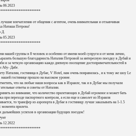
Уваров
ь 06.2023
***********************
лучшие впечатления от общения с агентом, очень внимательная и отзывчивая
а Наташа Петрова!
 Д.
ь 05.2023
***********************
ни нашей группы в 8 человек и особенно от имени моей супруги и от меня лично,
ыразить большую благодарность Наталии Петровой за интересную поездку в Дубай и
би и за четкую организацию каждо дневную посещение достопримечательностей в
и Абу- Дабе.
ету Наталии, гостиница в Дубае, V Hotel, нам очень понравилась , и к тому же шоу Le
 в нашей гостинице прошло на высоком уровне.
тметить, что на любые наши вопросы как в Израиле, так и в Дубае мы получали
гательные ответы и советы от Наталии.
ринять во внимание, что количество прилетающих в Дубай огромное и может бать
ка при переходе паспортного контроля, а если еще и самолет из Израиля
ивается, то трансфер из аэропорта в Дубае в гостиницу лучше заказывать на 1-1.5
с момента прилета.
 дальнейших успехов в организации будущих поездок!
Фунт
ь 12.2022
***********************