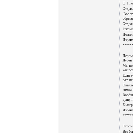
С 1 по
Отдыхо
Все пр
обратн
Отдель
Рекоме
Полин
Израил
*****
Первый
Дубай 
Мы пол
как вс
Если в
разъяс
Она бы
компа
Вообще
душу 
Екатер
Израил
*****
Огромн
Все бы