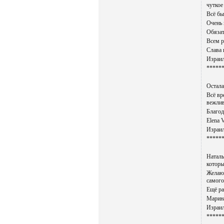
чуткое
Всё бы
Очень 
Обязат
Всем р
Слава 
Израил
*****
Остала
Всё вр
вежлив
Благод
Elena 
Израил
*****
Наталь
которы
Желаю 
самого
Ещё ра
Марина
Израил
*****