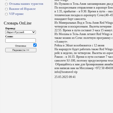
Red Wings.
Отзывы наших туристов
Из Пулково в Тель-Авив запланировано два р
По воскресеньям отправление в аэропорт Бен-
Важное об Израиле
в 1:35, прибытие – в 9:30. Время в пути – ок
VIP сервис
техническая посадка в аэропорту Сочи (40–45
покидают борт самолета.
Из Минеральных Вод в Тель-Авив Red Wings т
четвергам и воскресеньям. Вылеты вечерние: 
22:55. Время в пути составит 3 часа 15 минут
Из Москвы в Тель-Авив летают Red Wings и 
также можно из Сочи: полетную программу с
«Азимут».
Рейсы в Эйлат возобновятся с 12 июня
На маршруте будет работать также Red Wings
рейс в неделю, по четвергам. Вылеты из аэро
Рамон – в 16:35. Время в пути составит 7 час
самолете SJ-100, поэтому предусмотрена техн
Обращайтесь к нам для бронирования авиаб
или написав нам на Мессенжер +972 50 494186
info@isratravel.vip
25.05.2025 09:41