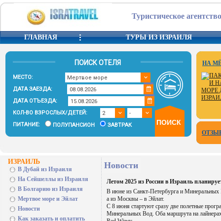
Туристическое агентство
ГЛАВНАЯ
ТУРЫ ИЗ ИЗРАИЛЯ
ПОИСК ОТЕЛЯ
НА М
МЕСТО:
ДАТА ЗАЕЗДА:
ДАТА ОТЪЕЗДА:
КОЛ-ВО ВЗРОСЛЫХ/ДЕТЕЙ:
ПИТАНИЕ:
ПОЛУПАНСИОН
ЗАВТРАК
ОТЗЫ
ИЗРАИЛЬ
Новости
В Дубай из Израиля
На Сейшеллы из Израиля
Летом 2025 из России в Израиль планирует
В Болгарию из Израиля
В июне из Санкт-Петербурга и Минеральных 
Мертвое море и Эйлат
а из Москвы – в Эйлат.
С 8 июня стартуют сразу две полетные прогр
Новости
Минеральных Вод. Оба маршрута на лайнерах 
Как заказать и оплатить